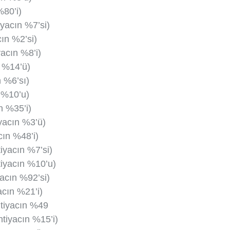
%80’i)
yacın %7’si)
ın %2’si)
acın %8’i)
n %14’ü)
n %6’sı)
 %10’u)
n %35’i)
iyacın %3’ü)
cın %48’i)
iyacın %7’si)
tiyacın %10’u)
yacın %92’si)
acın %21’i)
htiyacın %49
htiyacın %15’i)