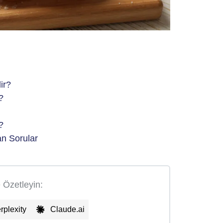
ir?
?
?
an Sorular
e Özetleyin:
rplexity
Claude.ai