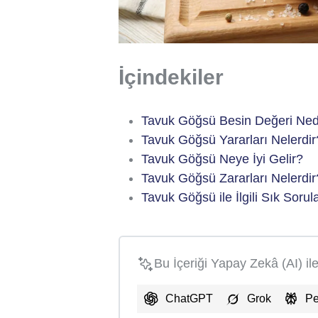
İçindekiler
Tavuk Göğsü Besin Değeri Ned
Tavuk Göğsü Yararları Nelerdir
Tavuk Göğsü Neye İyi Gelir?
Tavuk Göğsü Zararları Nelerdir
Tavuk Göğsü ile İlgili Sık Sorul
Bu İçeriği Yapay Zekâ (AI) il
ChatGPT
Grok
Pe