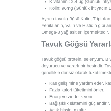
K vitamini: 2,4 µg (Günlük ihtiy
Kolin: 96mg (Günlük ihtiyacın 1
Ayrıca tavuk göğsü Kolin, Triptofan,
Fenilalanin, Valin ve Histidin gibi 
Omega-3 yağ asitleri içermektedir.
Tavuk Göğsü Yararla
Tavuk göğsü protein, selenyum, B vi
doyurucu ve yararlı bir besindir. T
genellikle derisiz olarak tüketilmek
Kas gelişimine yardım eder, ka
Fazla kalori tüketimini önler.
Enerji ve zindelik verir.
Bağışıklık sistemini güçlendirir.
Açlık hissini azaltır.