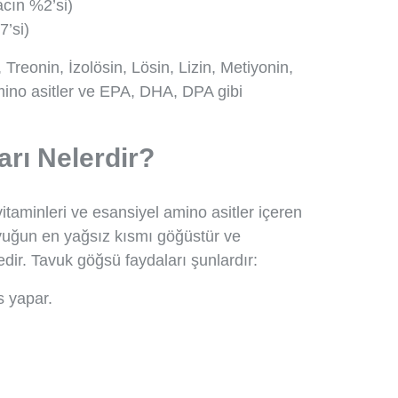
acın %2’si)
7’si)
 Treonin, İzolösin, Lösin, Lizin, Metiyonin,
amino asitler ve EPA, DHA, DPA gibi
rı Nelerdir?
taminleri ve esansiyel amino asitler içeren
avuğun en yağsız kısmı göğüstür ve
tedir. Tavuk göğsü faydaları şunlardır:
s yapar.