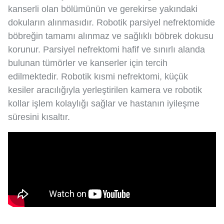
kanserli olan bölümünün ve gerekirse yakındaki
dokuların alınmasıdır. Robotik parsiyel nefrektomide
böbreğin tamamı alınmaz ve sağlıklı böbrek dokusu
korunur. Parsiyel nefrektomi hafif ve sınırlı alanda
bulunan tümörler ve kanserler için tercih
edilmektedir. Robotik kısmi nefrektomi, küçük
kesiler aracılığıyla yerleştirilen kamera ve robotik
kollar işlem kolaylığı sağlar ve hastanın iyileşme
süresini kısaltır.