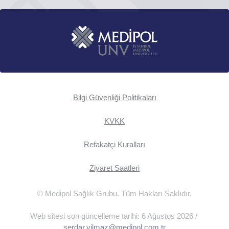
Bilgi Güvenliği Politikaları
KVKK
Refakatçi Kuralları
Ziyaret Saatleri
© Medipol Sağlık Grubu. Tüm Hakları Saklıdır.
Web sitesi son güncelleme tarihi: 6 Ağustos 2026 /
serdar.yilmaz@medipol.com.tr