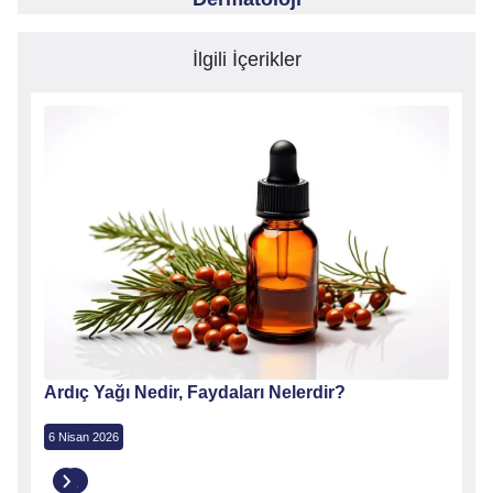
İlgili İçerikler
?
Ardıç Yağı Nedir, Faydaları Nelerdir?
Porta
6 Nisan 2026
2 Nisa