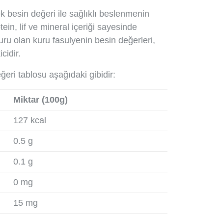
k besin değeri ile sağlıklı beslenmenin
tein, lif ve mineral içeriği sayesinde
uru olan kuru fasulyenin besin değerleri,
cidir.
ğeri tablosu aşağıdaki gibidir:
Miktar (100g)
127 kcal
0.5 g
0.1 g
0 mg
15 mg