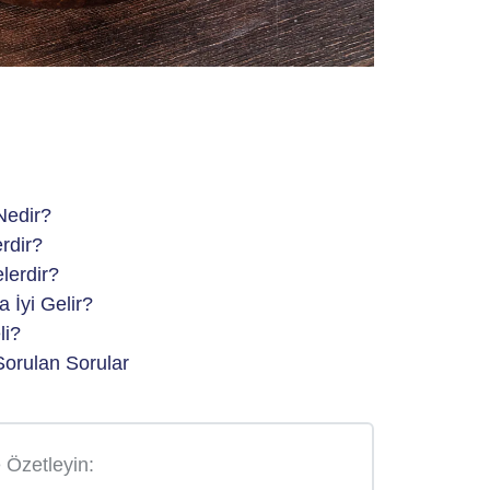
Taze Fasulyeni
Faydaları Neler
Nedir?
5 Ocak 2026
rdir?
lerdir?
 İyi Gelir?
li?
orulan Sorular
e Özetleyin: