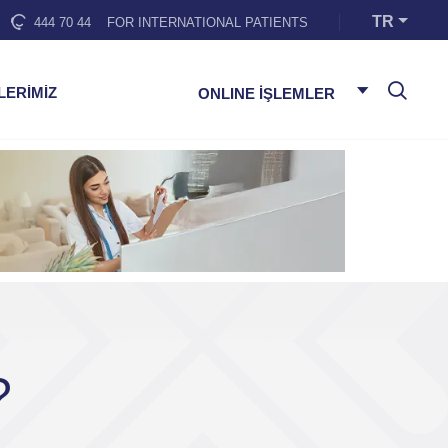
TR
444 70 44
FOR INTERNATIONAL PATIENTS
LERİMİZ
ONLINE İŞLEMLER
?