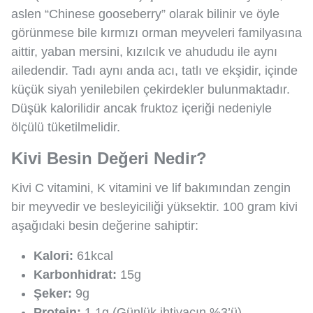
aslen “Chinese gooseberry” olarak bilinir ve öyle
görünmese bile kırmızı orman meyveleri familyasına
aittir, yaban mersini, kızılcık ve ahududu ile aynı
ailedendir. Tadı aynı anda acı, tatlı ve ekşidir, içinde
küçük siyah yenilebilen çekirdekler bulunmaktadır.
Düşük kalorilidir ancak fruktoz içeriği nedeniyle
ölçülü tüketilmelidir.
Kivi Besin Değeri Nedir?
Kivi C vitamini, K vitamini ve lif bakımından zengin
bir meyvedir ve besleyiciliği yüksektir. 100 gram kivi
aşağıdaki besin değerine sahiptir:
Kalori:
61kcal
Karbonhidrat:
15g
Şeker:
9g
Protein:
1.1g (Günlük ihtiyacın %3’ü)