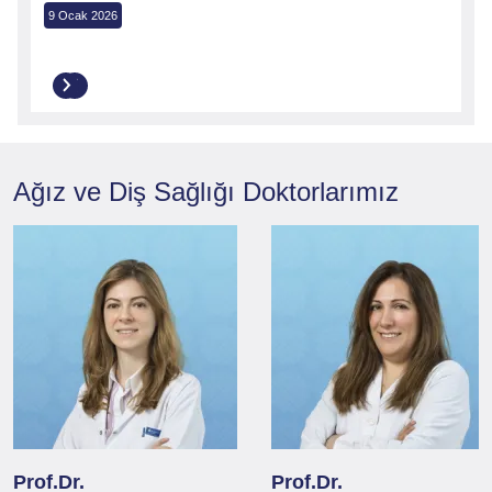
9 Ocak 2026
14 Oca
Ağız ve Diş Sağlığı
Doktorlarımız
Prof.Dr.
Prof.Dr.