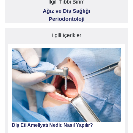
İlgili Tıbbi Birim
Ağız ve Diş Sağlığı
Periodontoloji
İlgili İçerikler
Diş Eti Ameliyatı Nedir, Nasıl Yapılır?
Apse 
Tedav