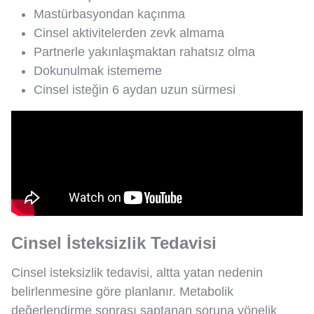
Mastürbasyondan kaçınma
Cinsel aktivitelerden zevk almama
Partnerle yakınlaşmaktan rahatsız olma
Dokunulmak istememe
Cinsel isteğin 6 aydan uzun sürmesi
Cinsel İsteksizlik Tedavisi
Cinsel isteksizlik tedavisi, altta yatan nedenin
belirlenmesine göre planlanır. Metabolik
değerlendirme sonrası saptanan soruna yönelik