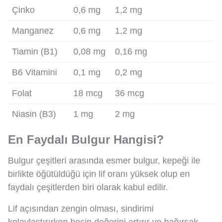
Çinko
0,6 mg
1,2 mg
Manganez
0,6 mg
1,2 mg
Tiamin (B1)
0,08 mg
0,16 mg
B6 Vitamini
0,1 mg
0,2 mg
Folat
18 mcg
36 mcg
Niasin (B3)
1 mg
2 mg
En Faydalı Bulgur Hangisi?
Bulgur çeşitleri arasında esmer bulgur, kepeği ile
birlikte öğütüldüğü için lif oranı yüksek olup en
faydalı çeşitlerden biri olarak kabul edilir.
Lif açısından zengin olması, sindirimi
kolaylaştırırken besin değerini artırır ve bağırsak