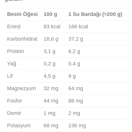
Besin Öğesi
100 g
1 Su Bardağı (≈200 g)
Enerji
83 kcal
166 kcal
Karbonhidrat
18,6 g
37,2 g
Protein
3,1 g
6,2 g
Yağ
0,2 g
0,4 g
Lif
4,5 g
9 g
Magnezyum
32 mg
64 mg
Fosfor
44 mg
88 mg
Demir
1 mg
2 mg
Potasyum
68 mg
136 mg