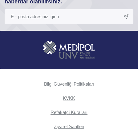
haberdar olabilirsiniz.
Bilgi Güvenliği Politikaları
KVKK
Refakatçi Kuralları
Ziyaret Saatleri