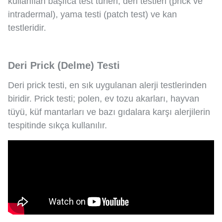
kullanılan başlıca test türleri; deri testleri (prick ve
intradermal), yama testi (patch test) ve kan
testleridir.
Deri Prick (Delme) Testi
Deri prick testi, en sık uygulanan alerji testlerinden
biridir. Prick testi; polen, ev tozu akarları, hayvan
tüyü, küf mantarları ve bazı gıdalara karşı alerjilerin
tespitinde sıkça kullanılır.