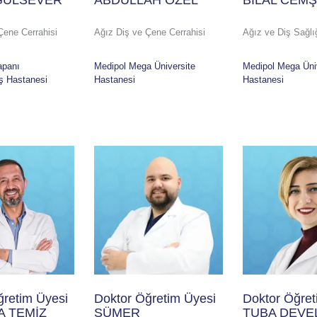
GÜLSEVER
ABDULLAH ÖZEL
BİLAL CEMŞ
Çene Cerrahisi
Ağız Diş ve Çene Cerrahisi
Ağız ve Diş Sağlı
apanı
Medipol Mega Üniversite
Medipol Mega Üni
iş Hastanesi
Hastanesi
Hastanesi
ğretim Üyesi
Doktor Öğretim Üyesi
Doktor Öğret
A TEMİZ
SÜMER
TUBA DEVE