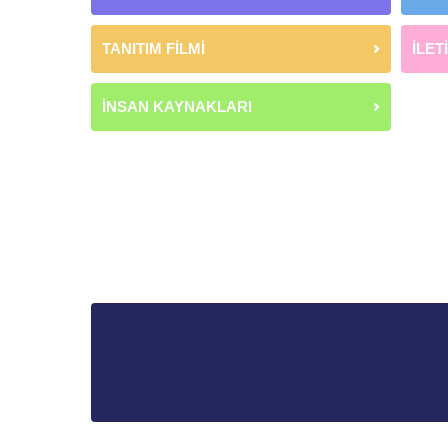
TANITIM FİLMİ
İLET
İNSAN KAYNAKLARI