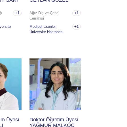
İT SARI
CEYLAN GÜZEL
+1
+1
ğı
Ağız Diş ve Çene
Cerrahisi
+1
versite
Medipol Esenler
Üniversite Hastanesi
im Üyesi
Doktor Öğretim Üyesi
Lİ
YAĞMUR MALKOÇ