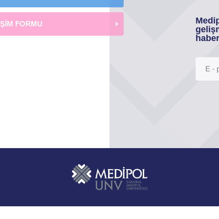
Medip
İŞİM FORMU
geliş
haber