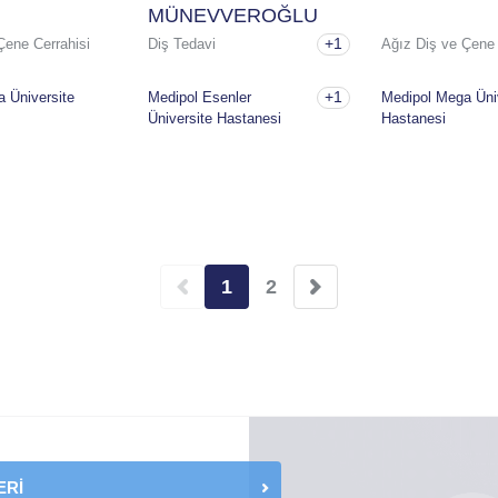
MÜNEVVEROĞLU
+1
Çene Cerrahisi
Diş Tedavi
Ağız Diş ve Çene 
+1
 Üniversite
Medipol Esenler
Medipol Mega Üni
Üniversite Hastanesi
Hastanesi
1
2
Şu
Sayfa
an
kullanılan
sayfa
ERİ