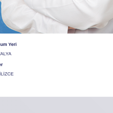
um Yeri
ALYA
er
İLİZCE