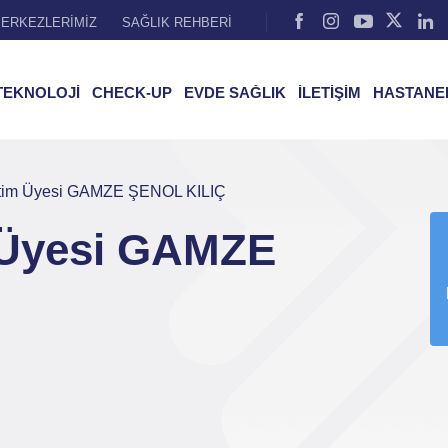
ERKEZLERİMİZ
SAĞLIK REHBERİ
TEKNOLOJİ
CHECK-UP
EVDE SAĞLIK
İLETİŞİM
HASTANE
etim Üyesi GAMZE ŞENOL KILIÇ
 Üyesi GAMZE