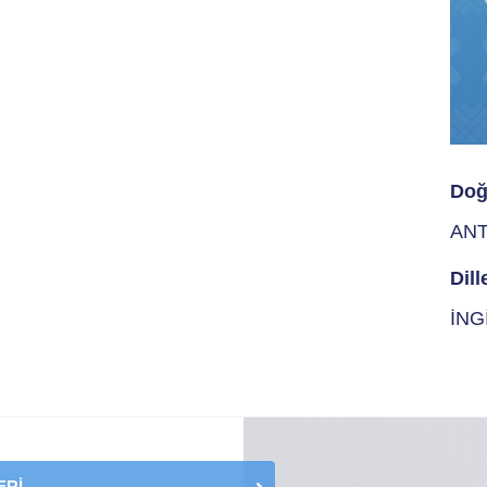
Doğ
ANT
Dill
İNG
ERİ