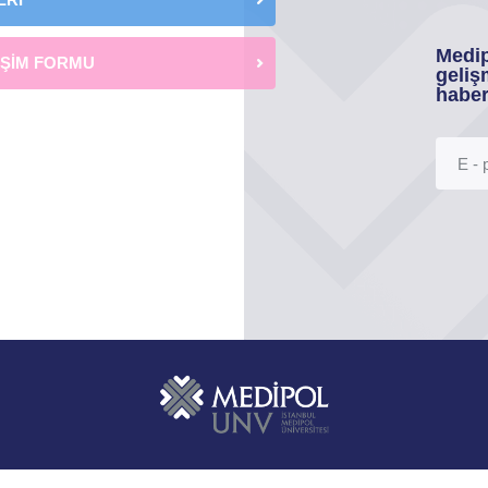
Medip
İŞİM FORMU
geliş
haber