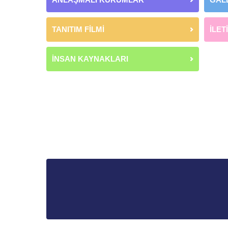
TANITIM FİLMİ
İLET
İNSAN KAYNAKLARI