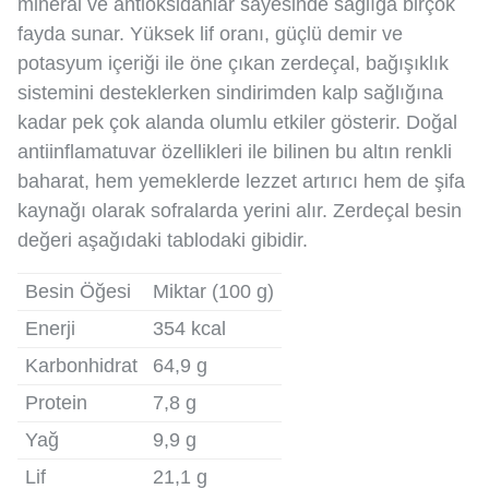
mineral ve antioksidanlar sayesinde sağlığa birçok
fayda sunar. Yüksek lif oranı, güçlü demir ve
potasyum içeriği ile öne çıkan zerdeçal, bağışıklık
sistemini desteklerken sindirimden kalp sağlığına
kadar pek çok alanda olumlu etkiler gösterir. Doğal
antiinflamatuvar özellikleri ile bilinen bu altın renkli
baharat, hem yemeklerde lezzet artırıcı hem de şifa
kaynağı olarak sofralarda yerini alır. Zerdeçal besin
değeri aşağıdaki tablodaki gibidir.
Besin Öğesi
Miktar (100 g)
Enerji
354 kcal
Karbonhidrat
64,9 g
Protein
7,8 g
Yağ
9,9 g
Lif
21,1 g