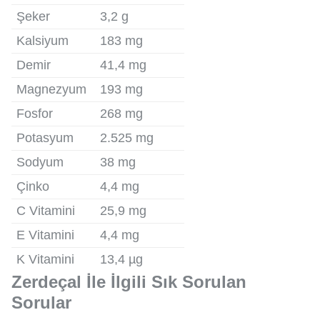
Şeker
3,2 g
Kalsiyum
183 mg
Demir
41,4 mg
Magnezyum
193 mg
Fosfor
268 mg
Potasyum
2.525 mg
Sodyum
38 mg
Çinko
4,4 mg
C Vitamini
25,9 mg
E Vitamini
4,4 mg
K Vitamini
13,4 µg
Zerdeçal İle İlgili Sık Sorulan
Sorular