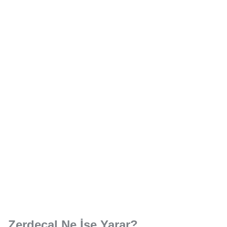
Zerdeçal Ne İşe Yarar?