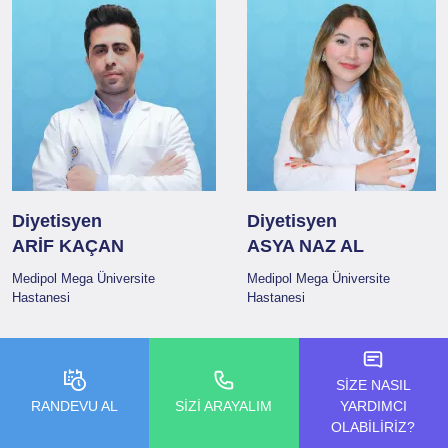
Diyetisyen
Diyetisyen
ARİF KAÇAN
ASYA NAZ AL
Medipol Mega Üniversite
Medipol Mega Üniversite
Hastanesi
Hastanesi
SİZE NASIL
RANDEVU AL
SİZİ ARAYALIM
YARDIMCI
ANLAŞMALI KURUMLAR
OLABİLİRİZ?