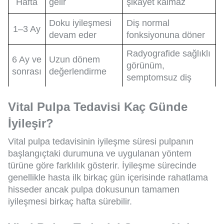
Hafta
gelir
şikayet kalmaz
Doku iyileşmesi
Diş normal
1–3 Ay
devam eder
fonksiyonuna döner
Radyografide sağlıklı
6 Ay ve
Uzun dönem
görünüm,
sonrası
değerlendirme
semptomsuz diş
Vital Pulpa Tedavisi Kaç Günde
İyileşir?
Vital pulpa tedavisinin iyileşme süresi pulpanın
başlangıçtaki durumuna ve uygulanan yöntem
türüne göre farklılık gösterir. İyileşme sürecinde
genellikle hasta ilk birkaç gün içerisinde rahatlama
hisseder ancak pulpa dokusunun tamamen
iyileşmesi birkaç hafta sürebilir.