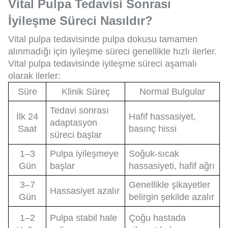
Vital Pulpa Tedavisi Sonrası
İyileşme Süreci Nasıldır?
Vital pulpa tedavisinde pulpa dokusu tamamen
alınmadığı için iyileşme süreci genellikle hızlı ilerler.
Vital pulpa tedavisinde iyileşme süreci aşamalı
olarak ilerler:
Süre
Klinik Süreç
Normal Bulgular
Tedavi sonrası
İlk 24
Hafif hassasiyet,
adaptasyon
Saat
basınç hissi
süreci başlar
1–3
Pulpa iyileşmeye
Soğuk-sıcak
Gün
başlar
hassasiyeti, hafif ağrı
3–7
Genellikle şikayetler
Hassasiyet azalır
Gün
belirgin şekilde azalır
1–2
Pulpa stabil hale
Çoğu hastada