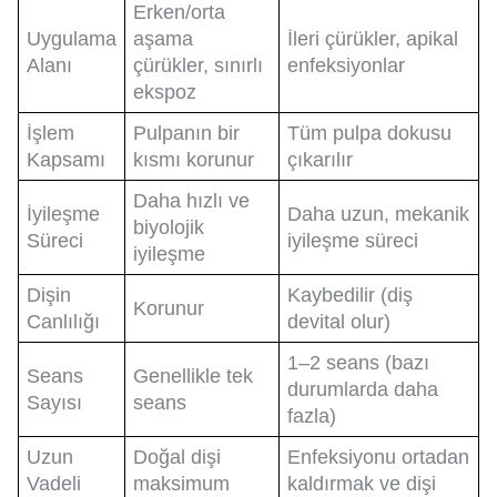
Erken/orta
Uygulama
aşama
İleri çürükler, apikal
Alanı
çürükler, sınırlı
enfeksiyonlar
ekspoz
İşlem
Pulpanın bir
Tüm pulpa dokusu
Kapsamı
kısmı korunur
çıkarılır
Daha hızlı ve
İyileşme
Daha uzun, mekanik
biyolojik
Süreci
iyileşme süreci
iyileşme
Dişin
Kaybedilir (diş
Korunur
Canlılığı
devital olur)
1–2 seans (bazı
Seans
Genellikle tek
durumlarda daha
Sayısı
seans
fazla)
Uzun
Doğal dişi
Enfeksiyonu ortadan
Vadeli
maksimum
kaldırmak ve dişi