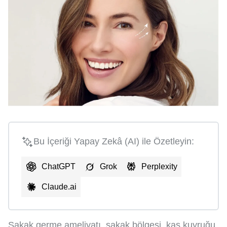
Bu İçeriği Yapay Zekâ (AI) ile Özetleyin:
ChatGPT
Grok
Perplexity
Claude.ai
Şakak germe ameliyatı, şakak bölgesi, kaş kuyruğu