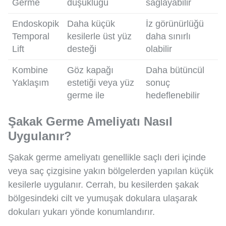
Germe
düşüklüğü
sağlayabilir
Endoskopik
Daha küçük
İz görünürlüğü
Temporal
kesilerle üst yüz
daha sınırlı
Lift
desteği
olabilir
Kombine
Göz kapağı
Daha bütüncül
Yaklaşım
estetiği veya yüz
sonuç
germe ile
hedeflenebilir
Şakak Germe Ameliyatı Nasıl
Uygulanır?
Şakak germe ameliyatı genellikle saçlı deri içinde
veya saç çizgisine yakın bölgelerden yapılan küçük
kesilerle uygulanır. Cerrah, bu kesilerden şakak
bölgesindeki cilt ve yumuşak dokulara ulaşarak
dokuları yukarı yönde konumlandırır.