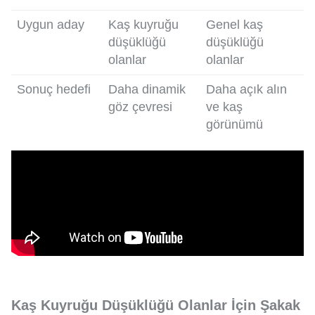
Uygun aday
Kaş kuyruğu
Genel kaş
düşüklüğü
düşüklüğü
olanlar
olanlar
Sonuç hedefi
Daha dinamik
Daha açık alın
göz çevresi
ve kaş
görünümü
Kaş Kuyruğu Düşüklüğü Olanlar İçin Şakak