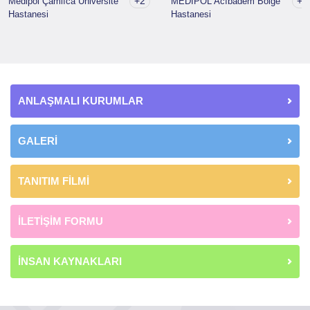
+2
+1
Medipol Çamlıca Üniversite
MEDİPOL Acıbadem Bölge
Hastanesi
Hastanesi
ANLAŞMALI KURUMLAR
GALERİ
TANITIM FİLMİ
İLETİŞİM FORMU
İNSAN KAYNAKLARI