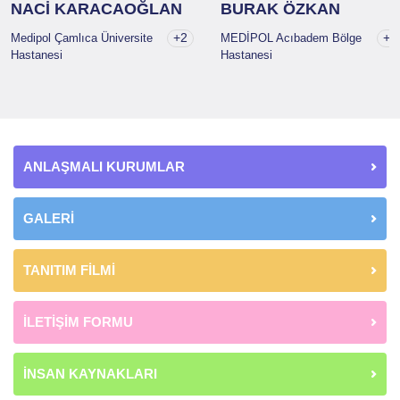
NACİ KARACAOĞLAN
BURAK ÖZKAN
+2
+1
Medipol Çamlıca Üniversite
MEDİPOL Acıbadem Bölge
Hastanesi
Hastanesi
ANLAŞMALI KURUMLAR
GALERİ
TANITIM FİLMİ
İLETİŞİM FORMU
İNSAN KAYNAKLARI