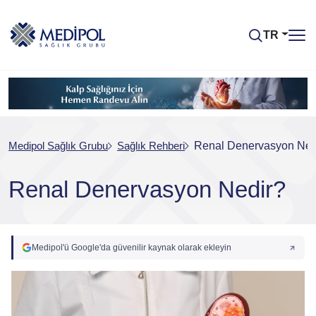
TR
Medipol Sağlık Grubu
Sağlık Rehberi
Renal Denervasyon Ned
Renal Denervasyon Nedir?
Medipol'ü Google'da güvenilir kaynak olarak ekleyin