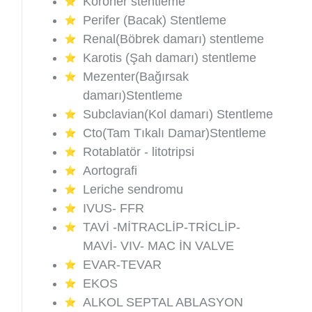
Koroner stentleme
Perifer (Bacak) Stentleme
Renal(Böbrek damarı) stentleme
Karotis (Şah damarı) stentleme
Mezenter(Bağırsak
damarı)Stentleme
Subclavian(Kol damarı) Stentleme
Cto(Tam Tıkalı Damar)Stentleme
Rotablatör - litotripsi
Aortografi
Leriche sendromu
IVUS- FFR
TAVİ -MİTRACLİP-TRİCLİP-
MAVİ- VIV- MAC İN VALVE
EVAR-TEVAR
EKOS
ALKOL SEPTAL ABLASYON