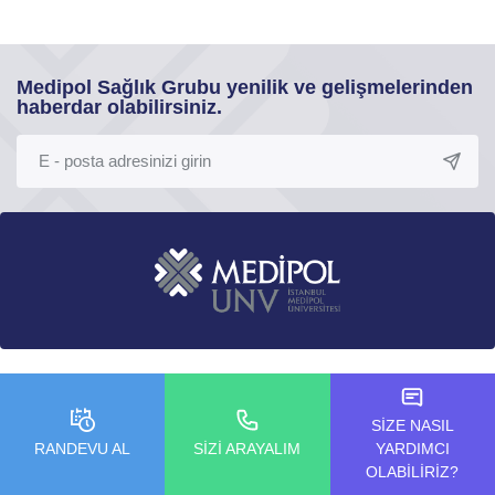
Medipol Sağlık Grubu yenilik ve gelişmelerinden
haberdar olabilirsiniz.
Bilgi Güvenliği Politikaları
SİZE NASIL
RANDEVU AL
SİZİ ARAYALIM
YARDIMCI
KVKK
OLABİLİRİZ?