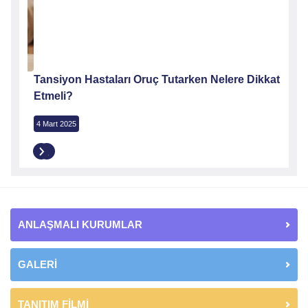
Tansiyon Hastaları Oruç Tutarken Nelere Dikkat
Ramaz
Etmeli?
16 Oca
4 Mart 2025
ANLAŞMALI KURUMLAR
GALERİ
TANITIM FİLMİ