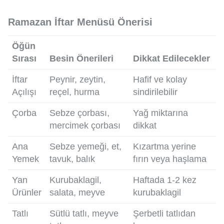
Ramazan İftar Menüsü Önerisi
Öğün
Sırası
Besin Önerileri
Dikkat Edilecekler
İftar
Peynir, zeytin,
Hafif ve kolay
Açılışı
reçel, hurma
sindirilebilir
Çorba
Sebze çorbası,
Yağ miktarına
mercimek çorbası
dikkat
Ana
Sebze yemeği, et,
Kızartma yerine
Yemek
tavuk, balık
fırın veya haşlama
Yan
Kurubaklagil,
Haftada 1-2 kez
Ürünler
salata, meyve
kurubaklagil
Tatlı
Sütlü tatlı, meyve
Şerbetli tatlıdan