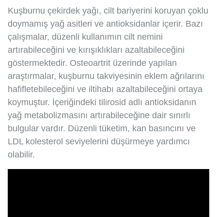
Kuşburnu çekirdek yağı, cilt bariyerini koruyan çoklu
doymamış yağ asitleri ve antioksidanlar içerir. Bazı
çalışmalar, düzenli kullanımın cilt nemini
artırabileceğini ve kırışıklıkları azaltabileceğini
göstermektedir. Osteoartrit üzerinde yapılan
araştırmalar, kuşburnu takviyesinin eklem ağrılarını
hafifletebileceğini ve iltihabı azaltabileceğini ortaya
koymuştur. İçeriğindeki tilirosid adlı antioksidanın
yağ metabolizmasını artırabileceğine dair sınırlı
bulgular vardır. Düzenli tüketim, kan basıncını ve
LDL kolesterol seviyelerini düşürmeye yardımcı
olabilir.