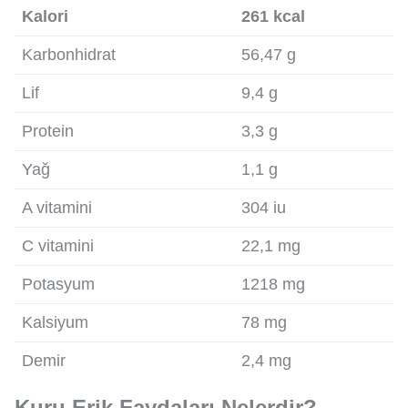
Kalori
261 kcal
Karbonhidrat
56,47 g
Lif
9,4 g
Protein
3,3 g
Yağ
1,1 g
A vitamini
304 iu
C vitamini
22,1 mg
Potasyum
1218 mg
Kalsiyum
78 mg
Demir
2,4 mg
Kuru Erik Faydaları Nelerdir?