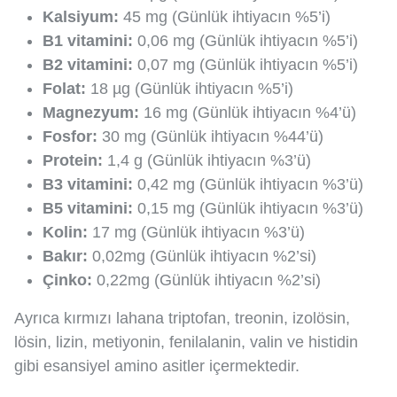
Kalsiyum:
45 mg (Günlük ihtiyacın %5’i)
B1 vitamini:
0,06 mg (Günlük ihtiyacın %5’i)
B2 vitamini:
0,07 mg (Günlük ihtiyacın %5’i)
Folat:
18 µg (Günlük ihtiyacın %5’i)
Magnezyum:
16 mg (Günlük ihtiyacın %4’ü)
Fosfor:
30 mg (Günlük ihtiyacın %44’ü)
Protein:
1,4 g (Günlük ihtiyacın %3’ü)
B3 vitamini:
0,42 mg (Günlük ihtiyacın %3’ü)
B5 vitamini:
0,15 mg (Günlük ihtiyacın %3’ü)
Kolin:
17 mg (Günlük ihtiyacın %3’ü)
Bakır:
0,02mg (Günlük ihtiyacın %2’si)
Çinko:
0,22mg (Günlük ihtiyacın %2’si)
Ayrıca kırmızı lahana triptofan, treonin, izolösin,
lösin, lizin, metiyonin, fenilalanin, valin ve histidin
gibi esansiyel amino asitler içermektedir.