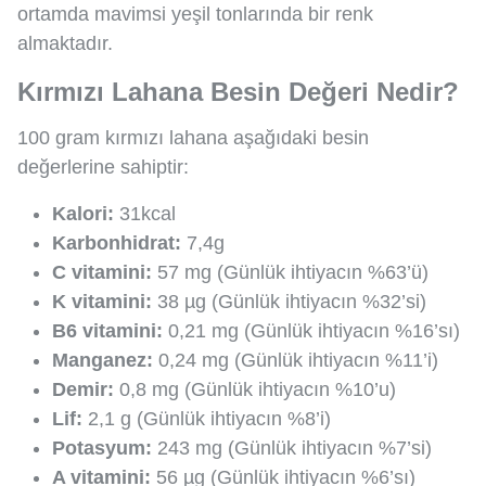
ortamda mavimsi yeşil tonlarında bir renk
almaktadır.
Kırmızı Lahana Besin Değeri Nedir?
100 gram kırmızı lahana aşağıdaki besin
değerlerine sahiptir:
Kalori:
31kcal
Karbonhidrat:
7,4g
C vitamini:
57 mg (Günlük ihtiyacın %63’ü)
K vitamini:
38 µg (Günlük ihtiyacın %32’si)
B6 vitamini:
0,21 mg (Günlük ihtiyacın %16’sı)
Manganez:
0,24 mg (Günlük ihtiyacın %11’i)
Demir:
0,8 mg (Günlük ihtiyacın %10’u)
Lif:
2,1 g (Günlük ihtiyacın %8’i)
Potasyum:
243 mg (Günlük ihtiyacın %7’si)
A vitamini:
56 µg (Günlük ihtiyacın %6’sı)