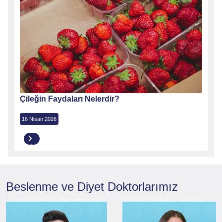
Çileğin Faydaları Nelerdir?
Yeşil
16 Nisan 2026
5 Mayı
Beslenme ve Diyet
Doktorlarımız