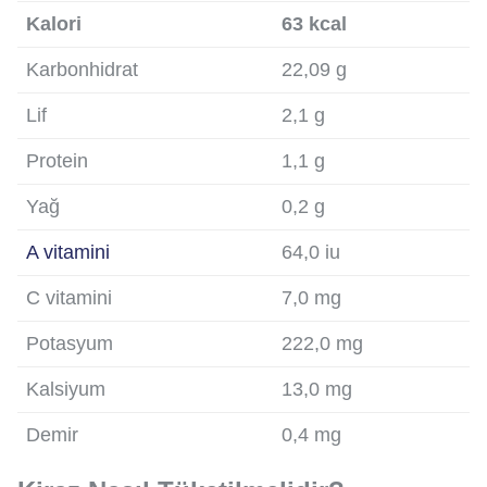
Kalori
63 kcal
Karbonhidrat
22,09 g
Lif
2,1 g
Protein
1,1 g
Yağ
0,2 g
A vitamini
64,0 iu
C vitamini
7,0 mg
Potasyum
222,0 mg
Kalsiyum
13,0 mg
Demir
0,4 mg