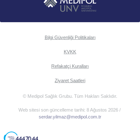
Bilgi Güvenliği Politikaları
KVKK
Refakatçi Kuralları
Ziyaret Saatleri
© Medipol Sağlık Grubu. Tüm Hakları Saklıdır.
Web sitesi son güncelleme tarihi: 8 Ağustos 2026 /
serdar.yilmaz@medipol.com.tr