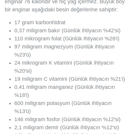
enginar 76 kaloridir ve hiç yağ içermez. Büyük boy
bir enginar aşağıdaki besin değerlerine sahiptir:
17 gram karbonhidrat
0,37 miligram bakır (Günlük ihtiyacın %42'si)
110 mikrogram folat (Günlük ihtiyacın %28'i)
97 miligram magnezyum (Günlük ihtiyacın
%23'ü)
24 mikrogram K vitamini (Günlük ihtiyacın
%20'si)
19 miligram C vitamini (Günlük ihtiyacın %21'i)
0,41 miligram manganez (Günlük ihtiyacın
%18'i)
600 miligram potasyum (Günlük ihtiyacın
%13'ü)
146 miligram fosfor (Günlük ihtiyacın %12'si)
2,1 miligram demir (Günlük ihtiyacın %12'si)