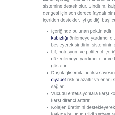
sistemine destek olur. Sindirim, kalp
dengesi için son derece faydalı bir
içeriden destekler. İyi geldiği başlı
İçeriğinde bulunan pektin adlı l
kabızlığı
önlemeye yardımcı olur.
besleyerek sindirim sisteminin
Lif, potasyum ve polifenol içeri
düzenlemeye yardımcı olur ve ka
gösterir.
Düşük glisemik indeksi sayesin
diyabet
riskini azaltır ve enerj
sağlar.
Vücudu enfeksiyonlara karşı ko
karşı direnci arttırır.
Kolajen üretimini destekleyerek
katkıda bulunur. Cildi serbest 