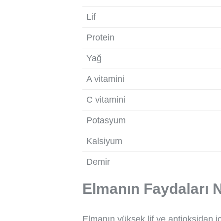
Lif
Protein
Yağ
A vitamini
C vitamini
Potasyum
Kalsiyum
Demir
Elmanın Faydaları N
Elmanın yüksek lif ve antioksidan i