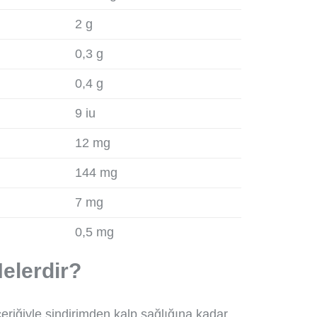
2 g
0,3 g
0,4 g
9 iu
12 mg
144 mg
7 mg
0,5 mg
elerdir?
çeriğiyle sindirimden kalp sağlığına kadar