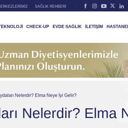
ERKEZLERİMİZ
SAĞLIK REHBERİ
TEKNOLOJİ
CHECK-UP
EVDE SAĞLIK
İLETİŞİM
HASTANE
daları Nelerdir? Elma Neye İyi Gelir?
rı Nelerdir? Elma N