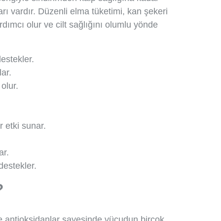
rı vardır. Düzenli elma tüketimi, kan şekeri
rdımcı olur ve cilt sağlığını olumlu yönde
estekler.
ar.
olur.
 etki sunar.
ar.
destekler.
?
 ve antioksidanlar sayesinde vücudun birçok