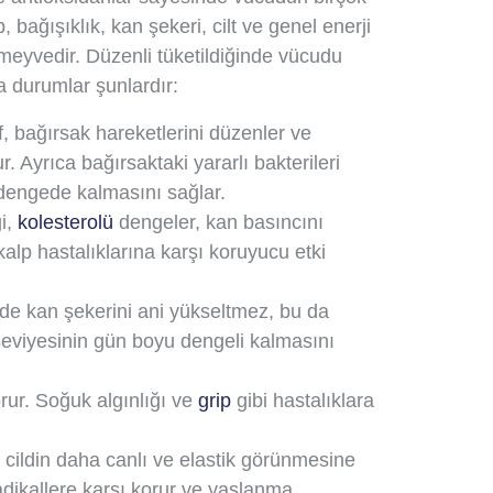
, bağışıklık, kan şekeri, cilt ve genel enerji
 meyvedir. Düzenli tüketildiğinde vücudu
ca durumlar şunlardır:
if, bağırsak hareketlerini düzenler ve
 Ayrıca bağırsaktaki yararlı bakterileri
 dengede kalmasını sağlar.
ği,
kolesterolü
dengeler, kan basıncını
lp hastalıklarına karşı koruyucu etki
de kan şekerini ani yükseltmez, bu da
i seviyesinin gün boyu dengeli kalmasını
rur. Soğuk algınlığı ve
grip
gibi hastalıklara
 cildin daha canlı ve elastik görünmesine
radikallere karşı korur ve yaşlanma