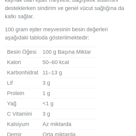
kaynak olan ejder meyvesi, bağışıklık sistemini
desteklerken sindirim ve genel vücut sağlığına da
katkı sağlar.
100 gram ejder meyvesinin besin değerleri
aşağıdaki tabloda gösterilmektedir:
Besin Öğesi
100 g Başına Miktar
Kalori
50–60 kcal
Karbonhidrat
11–13 g
Lif
3 g
Protein
1 g
Yağ
<1 g
C Vitamini
3 g
Kalsiyum
Az miktarda
Demir
Orta miktarda