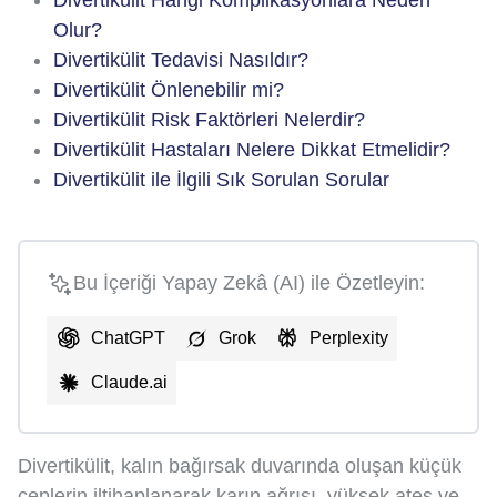
Divertikülit Hangi Komplikasyonlara Neden
Olur?
Divertikülit Tedavisi Nasıldır?
Divertikülit Önlenebilir mi?
Divertikülit Risk Faktörleri Nelerdir?
Divertikülit Hastaları Nelere Dikkat Etmelidir?
Divertikülit ile İlgili Sık Sorulan Sorular
Bu İçeriği Yapay Zekâ (AI) ile Özetleyin:
ChatGPT
Grok
Perplexity
Claude.ai
Divertikülit, kalın bağırsak duvarında oluşan küçük
ceplerin iltihaplanarak karın ağrısı, yüksek ateş ve