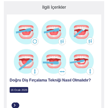
İlgili İçerikler
ıdır?
Dişler Günde Kaç Kez Fırçalanmalıdır?
23 Ocak 2026