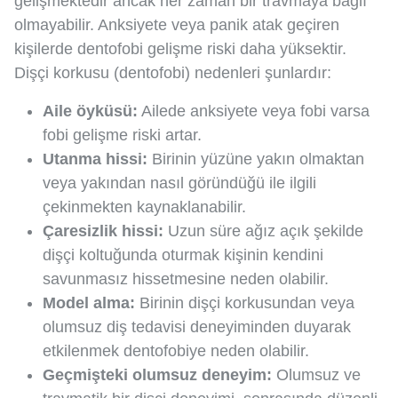
gelişmektedir ancak her zaman bir travmaya bağlı
olmayabilir. Anksiyete veya panik atak geçiren
kişilerde dentofobi gelişme riski daha yüksektir.
Dişçi korkusu (dentofobi) nedenleri şunlardır:
Aile öyküsü:
Ailede anksiyete veya fobi varsa
fobi gelişme riski artar.
Utanma hissi:
Birinin yüzüne yakın olmaktan
veya yakından nasıl göründüğü ile ilgili
çekinmekten kaynaklanabilir.
Çaresizlik hissi:
Uzun süre ağız açık şekilde
dişçi koltuğunda oturmak kişinin kendini
savunmasız hissetmesine neden olabilir.
Model alma:
Birinin dişçi korkusundan veya
olumsuz diş tedavisi deneyiminden duyarak
etkilenmek dentofobiye neden olabilir.
Geçmişteki olumsuz deneyim:
Olumsuz ve