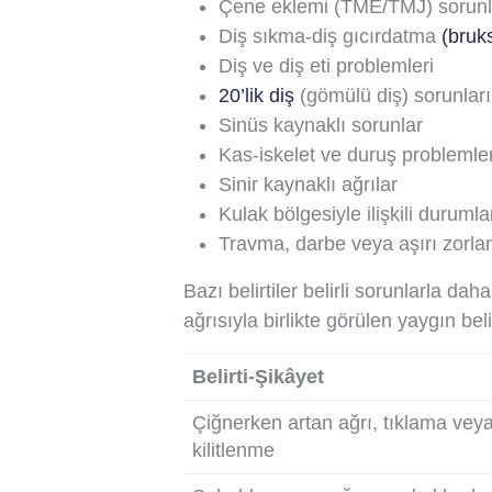
Çene eklemi (TME/TMJ) sorunl
Diş sıkma-diş gıcırdatma
(bruk
Diş ve diş eti problemleri
20’lik diş
(gömülü diş) sorunları
Sinüs kaynaklı sorunlar
Kas-iskelet ve duruş problemler
Sinir kaynaklı ağrılar
Kulak bölgesiyle ilişkili durumla
Travma, darbe veya aşırı zorl
Bazı belirtiler belirli sorunlarla daha
ağrısıyla birlikte görülen yaygın belir
Belirti-Şikâyet
Çiğnerken artan ağrı, tıklama vey
kilitlenme