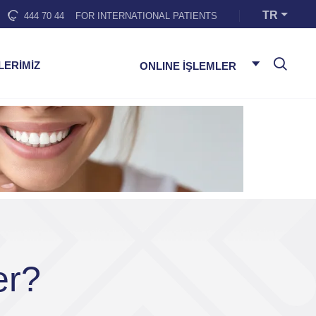
TR
444 70 44
FOR INTERNATIONAL PATIENTS
LERİMİZ
ONLINE İŞLEMLER
er?