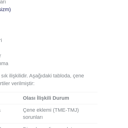
arı
sizm)
i
r
anma
 sık ilişkilidir. Aşağıdaki tabloda, çene
tiler verilmiştir:
Olası İlişkili Durum
a
Çene eklemi (TME-TMJ)
sorunları