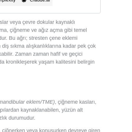
aslar veya çevre dokular kaynaklı
ma, çiğneme ve ağız açma gibi temel
ndur. Bu ağrı; stresten çene eklemi
 diş sıkma alışkanlıklarına kadar pek çok
kabilir. Zaman zaman hafif ve geçici
da kronikleşerek yaşam kalitesini belirgin
mandibular eklem/TME)
, çiğneme kasları,
yapılardan kaynaklanabilen, yüzün alt
ızlık durumudur.
n, çiğnerken veya konuşurken devreye giren