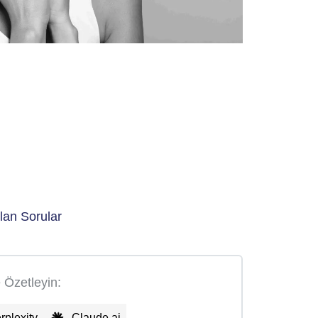
lan Sorular
e Özetleyin:
rplexity
Claude.ai