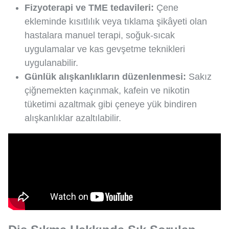
Fizyoterapi ve TME tedavileri:
Çene
ekleminde kısıtlılık veya tıklama şikâyeti olan
hastalara manuel terapi, soğuk-sıcak
uygulamalar ve kas gevşetme teknikleri
uygulanabilir.
Günlük alışkanlıkların düzenlenmesi:
Sakız
çiğnemekten kaçınmak, kafein ve nikotin
tüketimi azaltmak gibi çeneye yük bindiren
alışkanlıklar azaltılabilir.