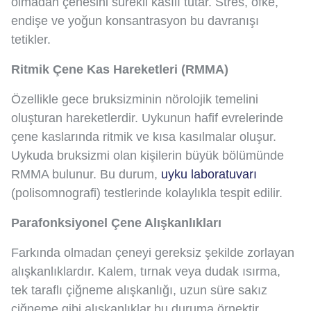
olmadan çenesini sürekli kasılı tutar. Stres, öfke,
endişe ve yoğun konsantrasyon bu davranışı
tetikler.
Ritmik Çene Kas Hareketleri (RMMA)
Özellikle gece bruksizminin nörolojik temelini
oluşturan hareketlerdir. Uykunun hafif evrelerinde
çene kaslarında ritmik ve kısa kasılmalar oluşur.
Uykuda bruksizmi olan kişilerin büyük bölümünde
RMMA bulunur. Bu durum,
uyku laboratuvarı
(polisomnografi) testlerinde kolaylıkla tespit edilir.
Parafonksiyonel Çene Alışkanlıkları
Farkında olmadan çeneyi gereksiz şekilde zorlayan
alışkanlıklardır. Kalem, tırnak veya dudak ısırma,
tek taraflı çiğneme alışkanlığı, uzun süre sakız
çiğneme gibi alışkanlıklar bu duruma örnektir.