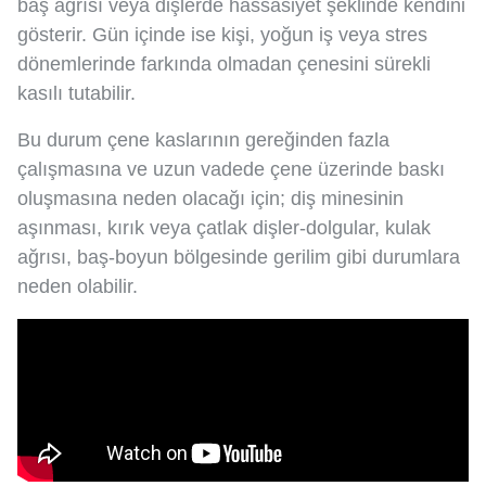
baş ağrısı veya dişlerde hassasiyet şeklinde kendini
gösterir. Gün içinde ise kişi, yoğun iş veya stres
dönemlerinde farkında olmadan çenesini sürekli
kasılı tutabilir.
Bu durum çene kaslarının gereğinden fazla
çalışmasına ve uzun vadede çene üzerinde baskı
oluşmasına neden olacağı için; diş minesinin
aşınması, kırık veya çatlak dişler-dolgular, kulak
ağrısı, baş-boyun bölgesinde gerilim gibi durumlara
neden olabilir.