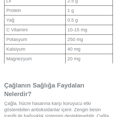
Lif
2.5 g
Protein
1 g
Yağ
0.5 g
C Vitamini
10-15 mg
Potasyum
250 mg
Kalsiyum
40 mg
Magnezyum
20 mg
Çağlanın Sağlığa Faydaları
Nelerdir?
Çağla, hücre hasarına karşı koruyucu etki
gösterebilen antioksidanlar içerir. Zengin besin
içeriği ile bağışıklık sistemini destekleyebilir. Çağla