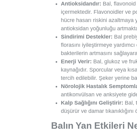
Antioksidandır:
Bal, flavonoid 
içermektedir. Flavonoidler ve po
hücre hasarı riskini azaltmaya 
antioksidan yoğunluğu artmakta
Sindirimi Destekler:
Bal prebiy
florasını iyileştirmeye yardımcı
bakterilerin artmasını sağlayara
Enerji Verir:
Bal, glukoz ve frukt
kaynağıdır. Sporcular veya kısa 
tercih edilebilir. Şeker yerine bal
Nörolojik Hastalık Semptomlar
antikonvülsan ve anksiyete gideri
Kalp Sağlığını Geliştirir:
Bal, 
düşürür ve damar tıkanıklığını
Balın Yan Etkileri N