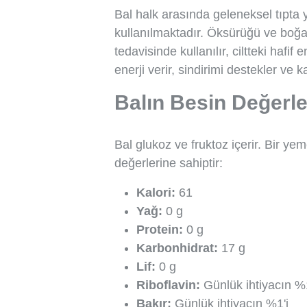
Bal halk arasında geleneksel tıpta y
kullanılmaktadır. Öksürüğü ve boğaz 
tedavisinde kullanılır, ciltteki hafi
enerji verir, sindirimi destekler ve 
Balın Besin Değerle
Bal glukoz ve fruktoz içerir. Bir y
değerlerine sahiptir:
Kalori:
61
Yağ:
0 g
Protein:
0 g
Karbonhidrat:
17 g
Lif:
0 g
Riboflavin:
Günlük ihtiyacın %1
Bakır:
Günlük ihtiyacın %1'i