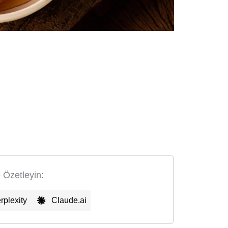
e Özetleyin:
rplexity
Claude.ai