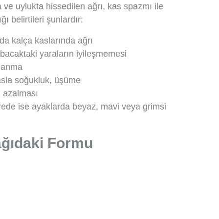
a ve uylukta hissedilen ağrı, kas spazmı ile
ğı belirtileri şunlardır:
a kalça kaslarında ağrı
bacaktaki yaraların iyileşmemesi
alanma
yasla soğukluk, üşüme
n azalması
vrede ise ayaklarda beyaz, mavi veya grimsi
ağıdaki Formu