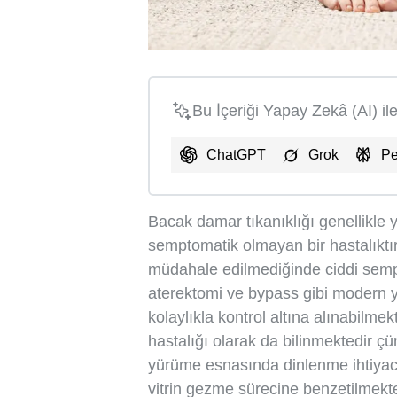
Bu İçeriği Yapay Zekâ (AI) il
ChatGPT
Grok
Pe
Bacak damar tıkanıklığı genellikle y
semptomatik olmayan bir hastalıktı
müdahale edilmediğinde ciddi semp
aterektomi ve bypass gibi modern y
kolaylıkla kontrol altına alınabilmek
hastalığı olarak da bilinmektedir ç
yürüme esnasında dinlenme ihtiya
vitrin gezme sürecine benzetilmekte