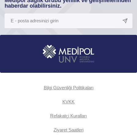
Medipol Sağlık Grubu yenilik ve gelişmelerinden
haberdar olabilirsiniz.
Bilgi Güvenliği Politikaları
KVKK
Refakatçi Kuralları
Ziyaret Saatleri