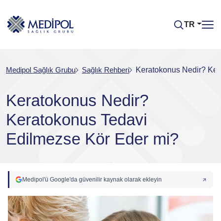
TR
Medipol Sağlık Grubu
Sağlık Rehberi
Keratokonus Nedir? Ker
Keratokonus Nedir?
Keratokonus Tedavi
Edilmezse Kör Eder mi?
Medipol'ü Google'da güvenilir kaynak olarak ekleyin