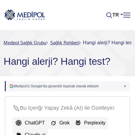
TR
Medipol Sağlık Grubu
Sağlık Rehberi
Hangi alerji? Hangi test
Hangi alerji? Hangi test?
Medipol'ü Google'da güvenilir kaynak olarak ekleyin
Bu İçeriği Yapay Zekâ (AI) ile Özetleyin:
ChatGPT
Grok
Perplexity
Claude.ai