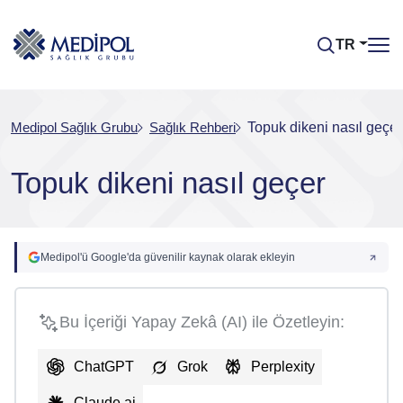
TR
Medipol Sağlık Grubu
Sağlık Rehberi
Topuk dikeni nasıl geçer
Topuk dikeni nasıl geçer
Medipol'ü Google'da güvenilir kaynak olarak ekleyin
Bu İçeriği Yapay Zekâ (AI) ile Özetleyin:
ChatGPT
Grok
Perplexity
Claude.ai