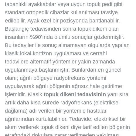
tabanlıklı ayakkabılar veya uygun topuk pedi gibi
standart ortopedik cihazlar kullanılması tavsiye
edilebilir. Ayak özel bir pozisyonda bantlanabilir.
Başlangıç tedavisinden sonra topuk dikeni olan
insanların %90’ında olumlu sonuçlar gözlenmiştir.
Bu tedaviler ile sonuç alınamayan olgularda yapılan
klasik lokal kortizon uygulaması ve cerrahi
tedavilere alternatif yöntemler yakın zamanda
uygulanmaya başlanmıştır. Bunlardan en güncel
olanı; ağrılı bölgeye radyofrekans yöntemi
uygulayarak ağrılı bölgenin ağrısız hale getirilme
işlemidir. Klasik
topuk dikeni tedavisinin
yanı sıra
artık daha kısa sürede radyofrekans (elektriksel
dağlama) adı verilen bir yöntemle hastalar
ağrılarından kurtulabilirler. Tedavide, elektriksel bir
akım verilerek topuk dikeni diye tarif edilen bölgenin
etrafındaki dokulara zarar verilmeden yakılması