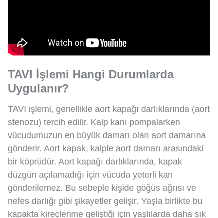
TAVI İşlemi Hangi Durumlarda
Uygulanır?
TAVI işlemi, genellikle aort kapağı darlıklarında (aort
stenozu) tercih edilir. Kalp kanı pompalarken
vücudumuzun en büyük damarı olan aort damarına
gönderir. Aort kapak, kalple aort damarı arasındaki
bir köprüdür. Aort kapağı darlıklarında, kapak
düzgün açılamadığı için vücuda yeterli kan
gönderilemez. Bu sebeple kişide göğüs ağrısı ve
nefes darlığı gibi şikayetler gelişir. Yaşla birlikte bu
kapakta kireçlenme geliştiği için yaşlılarda daha sık