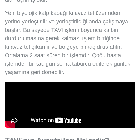
Yeni biyolojik kalp kapağı kılavuz tel üzerinden
yerine yerleştirilir ve yerleştirildiği anda çalışmaya
başlar. Bu sayede TAVI işlemi boyunca kalbin
durdurulmasına gerek kalmaz. İşlem bittiğinde
kılavuz tel çıkarılır ve bölgeye birkaç dikiş atılır.
Ortalama 2 saat süren bir işlemdir. Çoğu hasta,
işlemden birkaç gün sonra taburcu edilerek günlük
yaşamına geri dönebilir.