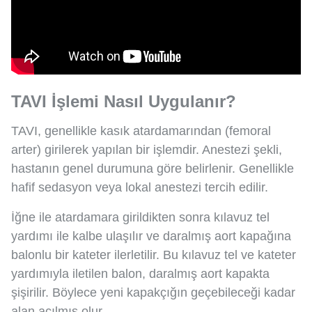
TAVI İşlemi Nasıl Uygulanır?
TAVI, genellikle kasık atardamarından (femoral
arter) girilerek yapılan bir işlemdir. Anestezi şekli,
hastanın genel durumuna göre belirlenir. Genellikle
hafif sedasyon veya lokal anestezi tercih edilir.
İğne ile atardamara girildikten sonra kılavuz tel
yardımı ile kalbe ulaşılır ve daralmış aort kapağına
balonlu bir kateter ilerletilir. Bu kılavuz tel ve kateter
yardımıyla iletilen balon, daralmış aort kapakta
şişirilir. Böylece yeni kapakçığın geçebileceği kadar
alan açılmış olur.