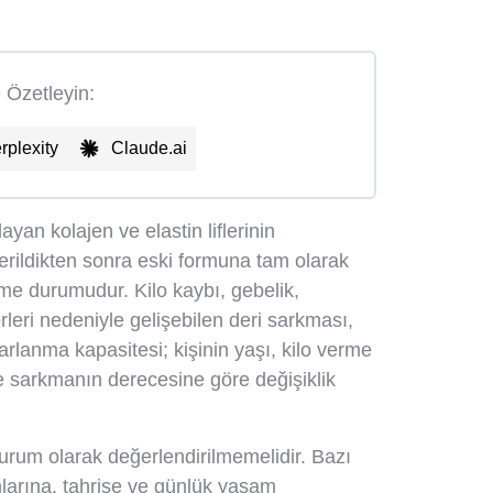
e Özetleyin:
rplexity
Claude.ai
layan kolajen ve elastin liflerinin
erildikten sonra eski formuna tam olarak
 durumudur. Kilo kaybı, gebelik,
leri nedeniyle gelişebilen deri sarkması,
parlanma kapasitesi; kişinin yaşı, kilo verme
i ve sarkmanın derecesine göre değişiklik
durum olarak değerlendirilmemelidir. Bazı
runlarına, tahrişe ve günlük yaşam