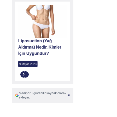
eliyatı
Liposuction (Yağ
Göbek Deliği Estetiği
ılır?
Aldırma) Nedir, Kimler
Ameliyatı Nasıl Yapılır?
İçin Uygundur?
25 Haziran 2026
9 Mayıs 2023
Medipol'ü güvenilir kaynak olarak
ekleyin.