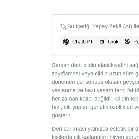
Bu İçeriği Yapay Zekâ (AI) il
ChatGPT
Grok
Pe
Sarkan deri, cildin elastikiyetini sağ
zayıflaması veya cildin uzun süre g
dönememesi sonucu oluşan gevşeme
yaşlanma ve bazı yaşam tarzı faktör
her zaman kalıcı değildir. Cildin to
hızı, cilt yapısı, genetik özellikler
gösterir.
Deri sarkması yalnızca estetik bir 
kişilerde cilt katlantıları hijyen so