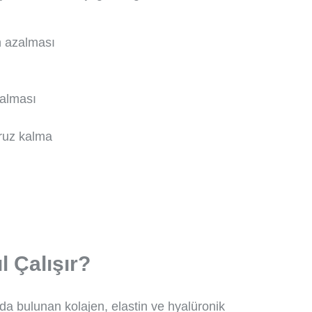
n azalması
zalması
ruz kalma
ıl Çalışır?
nda bulunan kolajen, elastin ve hyalüronik