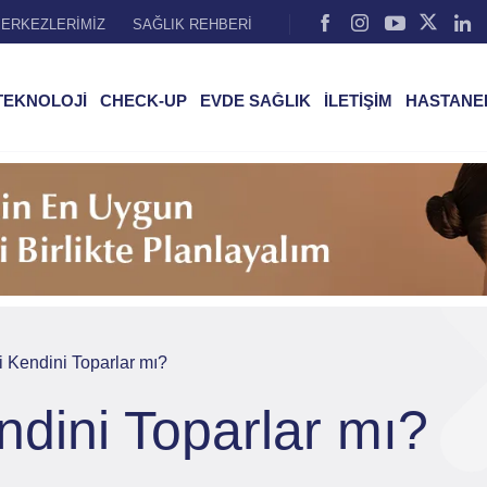
ERKEZLERİMİZ
SAĞLIK REHBERİ
TEKNOLOJİ
CHECK-UP
EVDE SAĞLIK
İLETİŞİM
HASTANE
 Kendini Toparlar mı?
ndini Toparlar mı?