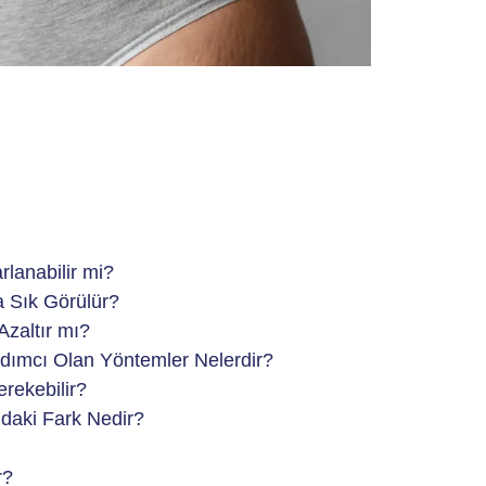
Karın Germe Am
Nedir, Nasıl Yap
22 Ocak 2025
rlanabilir mi?
 Sık Görülür?
zaltır mı?
dımcı Olan Yöntemler Nelerdir?
rekebilir?
ndaki Fark Nedir?
r?