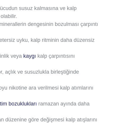
vücudun susuz kalmasına ve kalp
labilir.
minerallerin dengesinin bozulması çarpıntı
tersiz uyku, kalp ritminin daha düzensiz
inlik veya
kaygı
kalp çarpıntısını
, açlık ve susuzlukla birleştiğinde
yu nikotine ara verilmesi kalp atımlarını
itim bozuklukları
ramazan ayında daha
an düzenine göre değişmesi kalp atışlarını