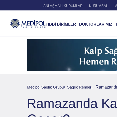
ANLAŞMALI KURUMLAR
KURUMSAL
M
TIBBİ BİRİMLER
DOKTORLARIMIZ
Medipol Sağlık Grubu
Sağlık Rehberi
Ramazanda 
Ramazanda Kalp