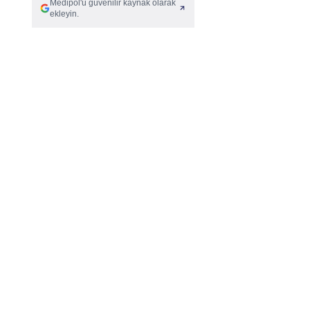
Medipol'ü güvenilir kaynak olarak
ekleyin.