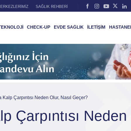
ERKEZLERİMİZ
SAĞLIK REHBERİ
TEKNOLOJİ
CHECK-UP
EVDE SAĞLIK
İLETİŞİM
HASTANE
Kalp Çarpıntısı Neden Olur, Nasıl Geçer?
 Çarpıntısı Neden O