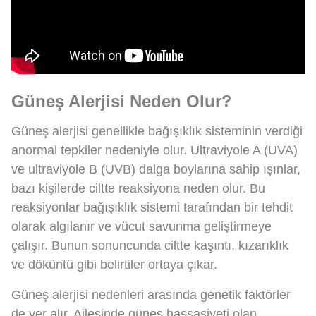
Güneş Alerjisi Neden Olur?
Güneş alerjisi genellikle bağışıklık sisteminin verdiği
anormal tepkiler nedeniyle olur. Ultraviyole A (UVA)
ve ultraviyole B (UVB) dalga boylarına sahip ışınlar,
bazı kişilerde ciltte reaksiyona neden olur. Bu
reaksiyonlar bağışıklık sistemi tarafından bir tehdit
olarak algılanır ve vücut savunma geliştirmeye
çalışır. Bunun sonuncunda ciltte kaşıntı, kızarıklık
ve döküntü gibi belirtiler ortaya çıkar.
Güneş alerjisi nedenleri arasında genetik faktörler
de yer alır. Ailesinde güneş hassasiyeti olan