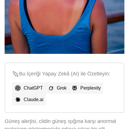
Bu İçeriği Yapay Zekâ (AI) ile Özetleyin:
ChatGPT
Grok
Perplexity
Claude.ai
Güneş alerjisi, cildin güneş ışığına karşı anormal