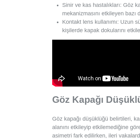
Sinir ve kas hastalıkları: Göz k
mekanizmasını etkileyen bazı du
Kontakt lens kullanımı: Uzun sü
kişilerde kapak dokularını etkile
Göz Kapağı Düşüklüğ
Göz kapağı düşüklüğü belirtileri, 
alanını etkileyip etkilemediğine gör
asimetri fark edilirken, ileri vakala