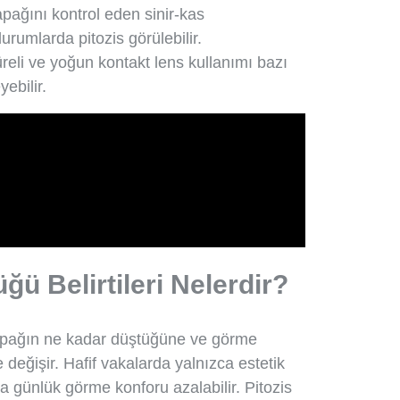
apağını kontrol eden sinir-kas
rumlarda pitozis görülebilir.
reli ve yoğun kontakt lens kullanımı bazı
yebilir.
ü Belirtileri Nelerdir?
kapağın ne kadar düştüğüne ve görme
e değişir. Hafif vakalarda yalnızca estetik
rda günlük görme konforu azalabilir. Pitozis