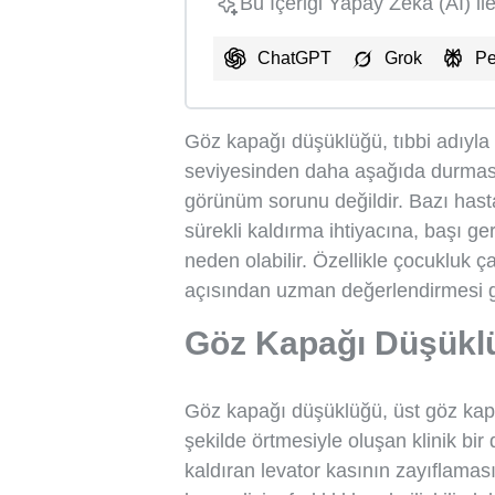
Bu İçeriği Yapay Zekâ (AI) il
ChatGPT
Grok
Pe
Göz kapağı düşüklüğü, tıbbi adıyla 
seviyesinden daha aşağıda durmasıd
görünüm sorunu değildir. Bazı hast
sürekli kaldırma ihtiyacına, başı 
neden olabilir. Özellikle çocukluk ç
açısından uzman değerlendirmesi ger
Göz Kapağı Düşükl
Göz kapağı düşüklüğü, üst göz kap
şekilde örtmesiyle oluşan klinik bir
kaldıran levator kasının zayıflaması