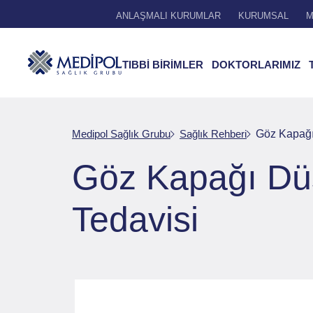
ANLAŞMALI KURUMLAR
KURUMSAL
M
TIBBİ BİRİMLER
DOKTORLARIMIZ
Medipol Sağlık Grubu
Sağlık Rehberi
Göz Kapağı 
Göz Kapağı Düş
Tedavisi