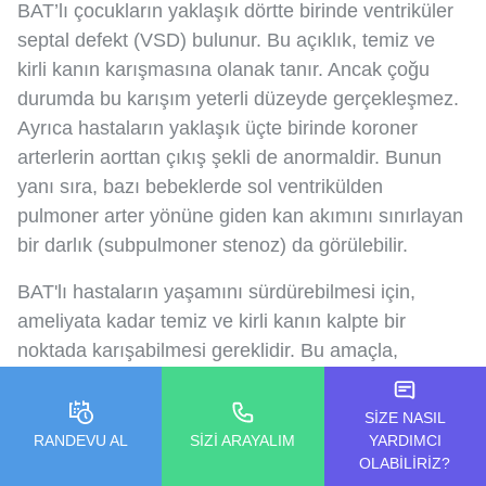
BAT’lı çocukların yaklaşık dörtte birinde ventriküler
septal defekt (VSD) bulunur. Bu açıklık, temiz ve
kirli kanın karışmasına olanak tanır. Ancak çoğu
durumda bu karışım yeterli düzeyde gerçekleşmez.
Ayrıca hastaların yaklaşık üçte birinde koroner
arterlerin aorttan çıkış şekli de anormaldir. Bunun
yanı sıra, bazı bebeklerde sol ventrikülden
pulmoner arter yönüne giden kan akımını sınırlayan
bir darlık (subpulmoner stenoz) da görülebilir.
BAT'lı hastaların yaşamını sürdürebilmesi için,
ameliyata kadar temiz ve kirli kanın kalpte bir
noktada karışabilmesi gereklidir. Bu amaçla,
doğuştan mevcut olabilen atriyal septal defekt
(ASD) veya patent duktus arteriyozus (PDA) gibi
SİZE NASIL
açıklıklar önemli rol oynar. Ancak bunlar yeterli
RANDEVU AL
SİZİ ARAYALIM
YARDIMCI
OLABİLİRİZ?
değilse, cerrahi öncesi dönemde kan karışımını