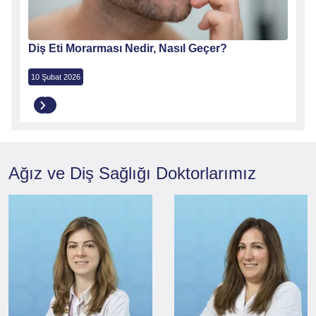
çer?
Diş Eti Morarması Nedir, Nasıl Geçer?
Diş 
10 Şubat 2026
9 Şuba
Ağız ve Diş Sağlığı
Doktorlarımız