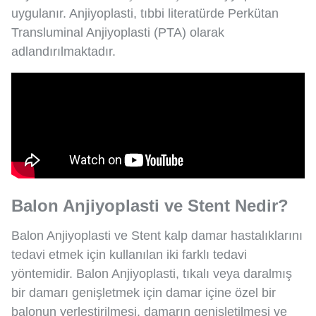
uygulanır. Anjiyoplasti, tıbbi literatürde Perkütan
Transluminal Anjiyoplasti (PTA) olarak
adlandırılmaktadır.
Balon Anjiyoplasti ve Stent Nedir?
Balon Anjiyoplasti ve Stent kalp damar hastalıklarını
tedavi etmek için kullanılan iki farklı tedavi
yöntemidir. Balon Anjiyoplasti, tıkalı veya daralmış
bir damarı genişletmek için damar içine özel bir
balonun yerleştirilmesi, damarın genişletilmesi ve