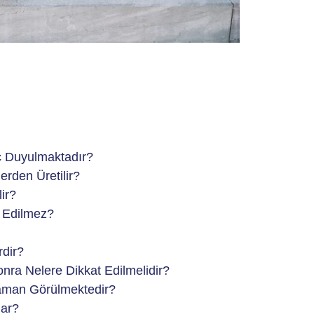
aç Duyulmaktadır?
erden Üretilir?
lir?
e Edilmez?
rdir?
Sonra Nelere Dikkat Edilmelidir?
Zaman Görülmektedir?
dar?