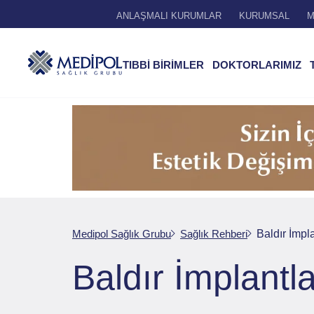
ANLAŞMALI KURUMLAR
KURUMSAL
M
TIBBİ BİRİMLER
DOKTORLARIMIZ
Medipol Sağlık Grubu
Sağlık Rehberi
Baldır İmpla
Baldır İmplantla