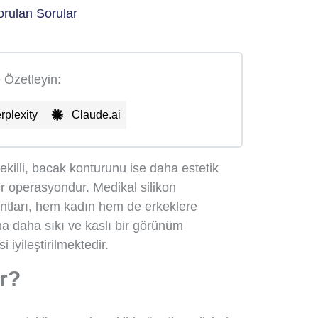
orulan Sorular
e Özetleyin:
rplexity
Claude.ai
şekilli, bacak konturunu ise daha estetik
ir operasyondur. Medikal silikon
antları, hem kadın hem de erkeklere
na daha sıkı ve kaslı bir görünüm
 iyileştirilmektedir.
ir?