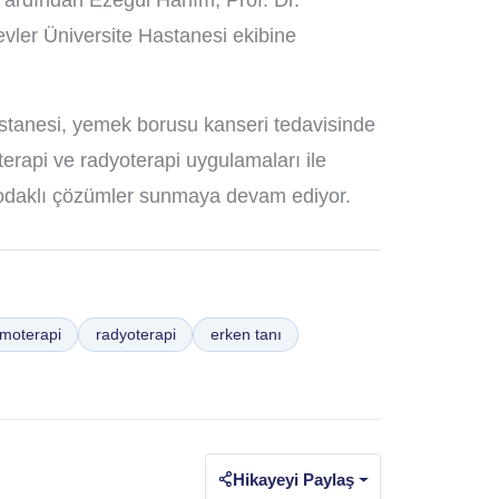
n ardından Ezegül Hanım, Prof. Dr.
vler Üniversite Hastanesi ekibine
stanesi, yemek borusu kanseri tedavisinde
rapi ve radyoterapi uygulamaları ile
ta odaklı çözümler sunmaya devam ediyor.
moterapi
radyoterapi
erken tanı
Hikayeyi Paylaş