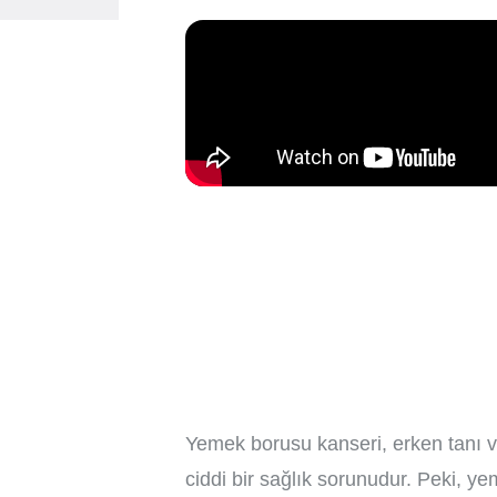
Yemek borusu kanseri, erken tanı ve
ciddi bir sağlık sorunudur. Peki, ye