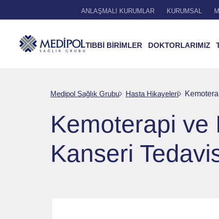
ANLAŞMALI KURUMLAR
KURUMSAL
M
TIBBİ BİRİMLER
DOKTORLARIMIZ
Medipol Sağlık Grubu
Hasta Hikayeleri
Kemoterap
Kemoterapi ve 
Kanseri Tedavis