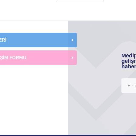
ERİ
Medip
İŞİM FORMU
geliş
haber