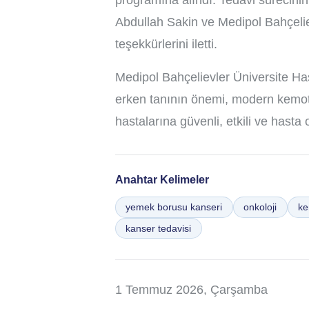
programına alındı. Tedavi sürecini
Abdullah Sakin ve Medipol Bahçelie
teşekkürlerini iletti.
Medipol Bahçelievler Üniversite Ha
erken tanının önemi, modern kemote
hastalarına güvenli, etkili ve has
Anahtar Kelimeler
yemek borusu kanseri
onkoloji
ke
kanser tedavisi
1 Temmuz 2026, Çarşamba