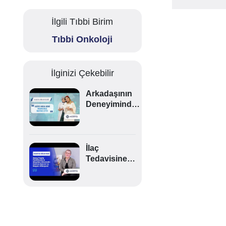
İlgili Tıbbi Birim
Tıbbi Onkoloji
İlginizi Çekebilir
Arkadaşının
Deneyiminden
Etkilendi,
Suda
Doğumla
Bebeğine
İlaç
Kavuştu! |
Tedavisine
Esra Hanım'ın
Yanıt
Hikayesi
Vermeyen
Parkinson
Hastalığında
Beyin Pili
Ameliyatı |