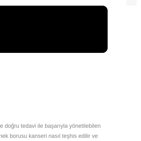
 doğru tedavi ile başarıyla yönetilebilen
mek borusu kanseri nasıl teşhis edilir ve