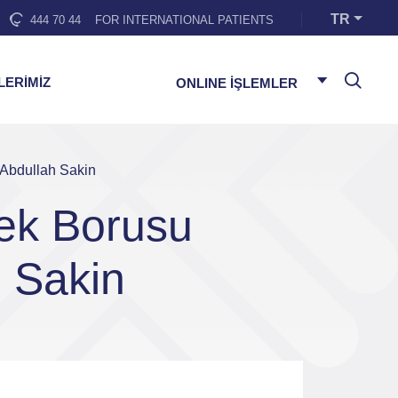
TR
444 70 44
FOR INTERNATIONAL PATIENTS
LERİMİZ
ONLINE İŞLEMLER
 Abdullah Sakin
mek Borusu
h Sakin