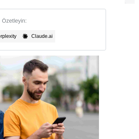
e Özetleyin:
rplexity
Claude.ai