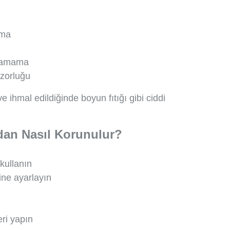
nma
alamama
zorluğu
 ve ihmal edildiğinde boyun fıtığı gibi ciddi
dan Nasıl Korunulur?
kullanın
ine ayarlayın
eri yapın