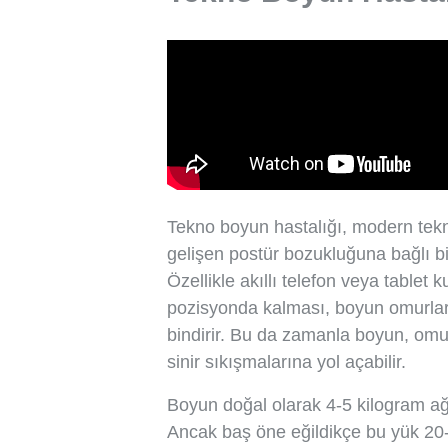
Tekno boyun hastalığı, modern tekn
gelişen postür bozukluğuna bağlı bir
Özellikle akıllı telefon veya tablet
pozisyonda kalması, boyun omurları
bindirir. Bu da zamanla boyun, omuz
sinir sıkışmalarına yol açabilir.
Boyun doğal olarak 4-5 kilogram ağı
Ancak baş öne eğildikçe bu yük 20-