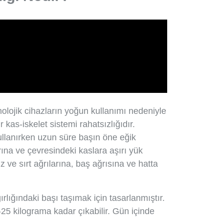
olojik cihazların yoğun kullanımı nedeniyle
 kas-iskelet sistemi rahatsızlığıdır.
 kullanırken uzun süre başın öne eğik
na ve çevresindeki kaslara aşırı yük
 ve sırt ağrılarına, baş ağrısına ve hatta
rlığındaki başı taşımak için tasarlanmıştır.
25 kilograma kadar çıkabilir. Gün içinde