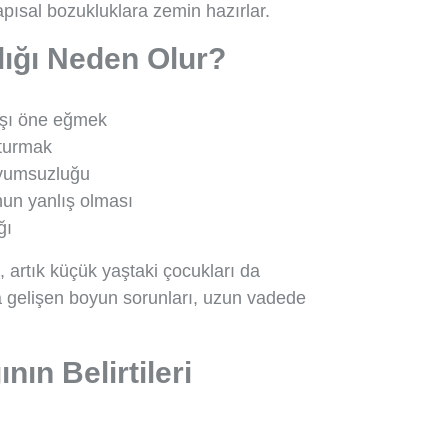
pısal bozukluklara zemin hazırlar.
ığı Neden Olur?
başı öne eğmek
oturmak
uyumsuzluğu
un yanlış olması
ğı
, artık küçük yaştaki çocukları da
a gelişen boyun sorunları, uzun vadede
ın Belirtileri