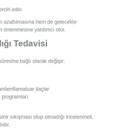
rcih edin
in azaltılmasına hem de gelecekte
ın önlenmesine yardımcı olur.
ığı Tedavisi
üresine bağlı olarak değişir:
antienflamatuar ilaçlar
z programları
sinir sıkışması olup olmadığı incelenmeli,
ıdır.