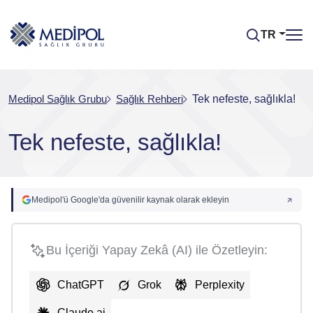
TR
Medipol Sağlık Grubu
Sağlık Rehberi
Tek nefeste, sağlıkla!
Tek nefeste, sağlıkla!
Medipol'ü Google'da güvenilir kaynak olarak ekleyin
Bu İçeriği Yapay Zekâ (AI) ile Özetleyin:
ChatGPT
Grok
Perplexity
Claude.ai