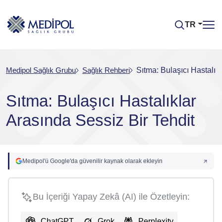
TR
Medipol Sağlık Grubu
Sağlık Rehberi
Sıtma: Bulaşıcı Hastalık
Sıtma: Bulaşıcı Hastalıklar
Arasında Sessiz Bir Tehdit
Medipol'ü Google'da güvenilir kaynak olarak ekleyin
Bu İçeriği Yapay Zekâ (AI) ile Özetleyin:
ChatGPT
Grok
Perplexity