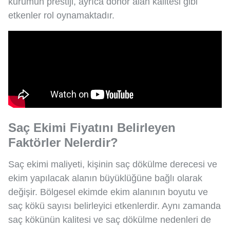
kurumun prestiji, ayrıca donör alan kalitesi gibi
etkenler rol oynamaktadır.
Saç Ekimi Fiyatını Belirleyen
Faktörler Nelerdir?
Saç ekimi maliyeti, kişinin saç dökülme derecesi ve
ekim yapılacak alanın büyüklüğüne bağlı olarak
değişir. Bölgesel ekimde ekim alanının boyutu ve
saç kökü sayısı belirleyici etkenlerdir. Aynı zamanda
saç kökünün kalitesi ve saç dökülme nedenleri de